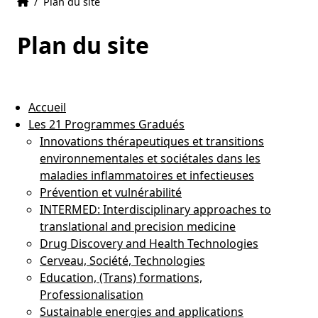
Accueil
Accueil
/
Plan du site
Plan du site
Accueil
Les 21 Programmes Gradués
Innovations thérapeutiques et transitions
environnementales et sociétales dans les
maladies inflammatoires et infectieuses
Prévention et vulnérabilité
INTERMED: Interdisciplinary approaches to
translational and precision medicine
Drug Discovery and Health Technologies
Cerveau, Société, Technologies
Education, (Trans) formations,
Professionalisation
Sustainable energies and applications