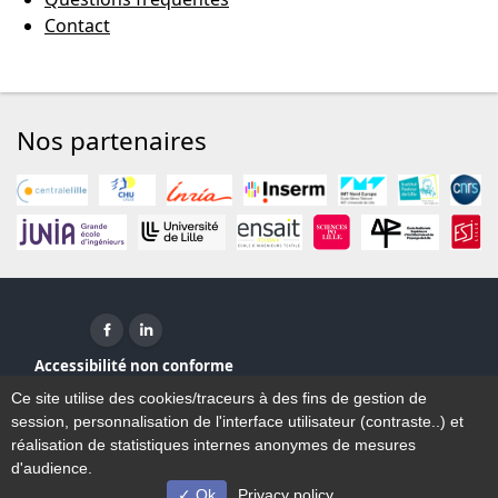
Contact
Nos partenaires
Facebook ( nouvelle fenêtre)
Linkedin ( nouvelle fenêtre)
Accessibilité non conforme
Plan du site
Ce site utilise des cookies/traceurs à des fins de gestion de
Mentions légales
session, personnalisation de l'interface utilisateur (contraste..) et
Contact
réalisation de statistiques internes anonymes de mesures
d'audience.
Ok
Privacy policy
© Université de Lille - 2023/2026