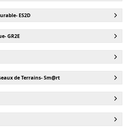
urable- ES2D
ue- GR2E
eaux de Terrains- Sm@rt