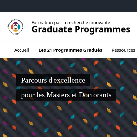
Aller au menu
Aller au contenu
Aller au pied de page
Formation par la recherche innovante
Graduate Programmes
Ouvrir le sous menu de Les 21 Programmes
Accueil
Les 21 Programmes Gradués
Ressources
Parcours d'excellence
pour les Masters et Doctorants