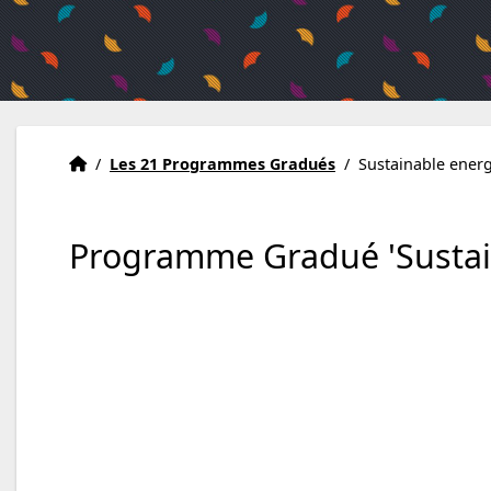
Accueil
Accueil
/
Les 21 Programmes Gradués
/
Sustainable energ
Programme Gradué 'Sustain