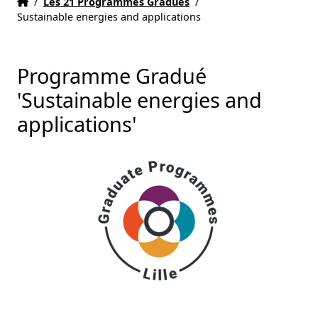
Accueil
Accueil
/
Les 21 Programmes Gradués
/
Sustainable energies and applications
Programme Gradué
'Sustainable energies and
applications'