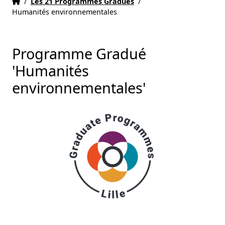
Accueil
Accueil
/
Les 21 Programmes Gradués
/
Humanités environnementales
Programme Gradué
'Humanités
environnementales'