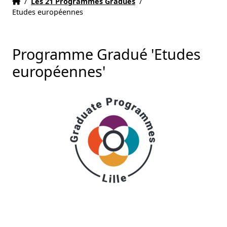
Accueil
Accueil
/
Les 21 Programmes Gradués
/
Etudes européennes
Programme Gradué 'Etudes
européennes'