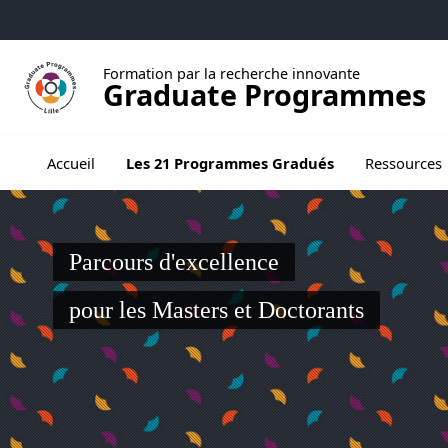
Aller au menu
Aller au contenu
Aller au pied de page
Formation par la recherche innovante
Graduate Programmes
Ouvrir le sous menu de Les 21 Programmes
Accueil
Les 21 Programmes Gradués
Ressources
Parcours d'excellence
pour les Masters et Doctorants