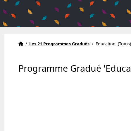
Accueil
Accueil
/
Les 21 Programmes Gradués
/
Education, (Trans
Programme Gradué 'Educatio