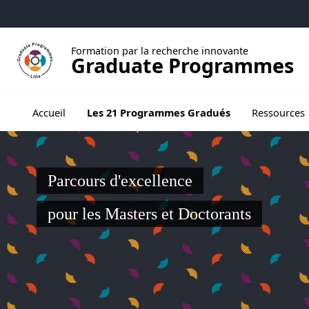
Aller au menu
Aller au contenu
Aller au pied de page
Formation par la recherche innovante
Graduate Programmes
Ouvrir le sous menu de Les 21 Programmes
Accueil
Les 21 Programmes Gradués
Ressources
Parcours d'excellence
pour les Masters et Doctorants