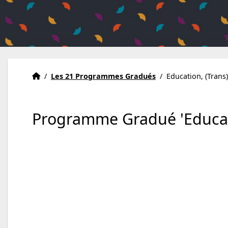
Accueil
Accueil
/
Les 21 Programmes Gradués
/
Education, (Trans
Programme Gradué 'Educatio