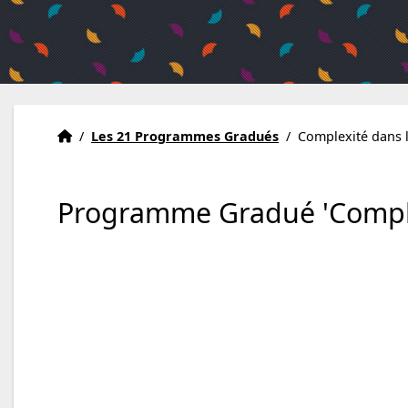
Accueil
Accueil
/
Les 21 Programmes Gradués
/
Complexité dans 
Programme Gradué 'Comple