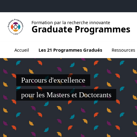
Aller au menu
Aller au contenu
Aller au pied de page
Formation par la recherche innovante
Graduate Programmes
Ouvrir le sous menu de Les 21 Programmes
Accueil
Les 21 Programmes Gradués
Ressources
Parcours d'excellence
pour les Masters et Doctorants