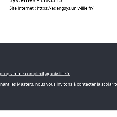
Site internet :
https://edengsys.univ-lille.fr/
-programme-complexity
univ-lille
fr
t les Masters, nous vous invitons à contacter la scolarité