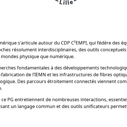
érique s'articule autour du CDP C²EMPI, qui fédère des éq
roches résolument interdisciplinaires, des outils conceptuel
s mondes physique que numérique.
erches fondamentales à des développements technologiques
brication de l’IEMN et les infrastructures de fibres optiq
logique. Des parcours étroitement connectés viennent comp
e.
e ce PG entretiennent de nombreuses interactions, essent
sant un langage commun et des outils unificateurs permetta