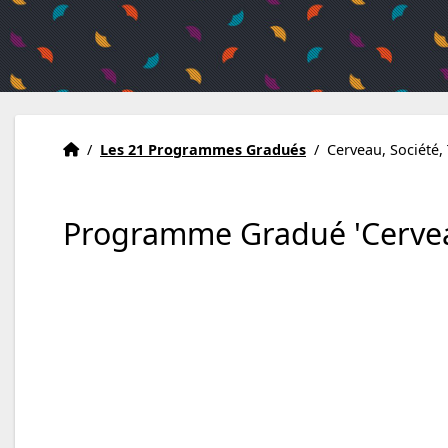
Accueil
Accueil
/
Les 21 Programmes Gradués
/
Cerveau, Société,
Programme Gradué 'Cerveau