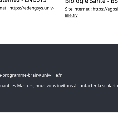
Biologie Santé - BS
rnet :
https://edengsys.univ-
Site internet :
https://egbsl
lille.fr/
e-programme-brain
univ-lille
fr
t les Masters, nous vous invitons à contacter la scolarité