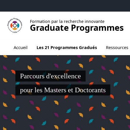
Aller au menu
Aller au contenu
Aller au pied de page
Formation par la recherche innovante
Graduate Programmes
Ouvrir le sous menu de Les 21 Programmes
Accueil
Les 21 Programmes Gradués
Ressources
Parcours d'excellence
pour les Masters et Doctorants