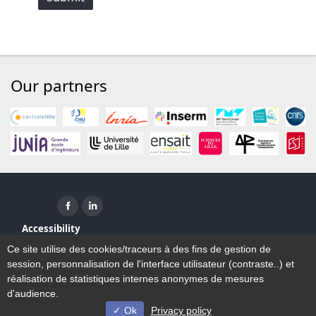
Our partners
Facebook ( New window)
Linkedin ( New window)
Accessibility
Sitemap
Ce site utilise des cookies/traceurs à des fins de gestion de
Legal Notice
session, personnalisation de l'interface utilisateur (contraste..) et
Contact
réalisation de statistiques internes anonymes de mesures
d'audience.
Ok
Privacy policy
© Université de Lille - 2023/2026