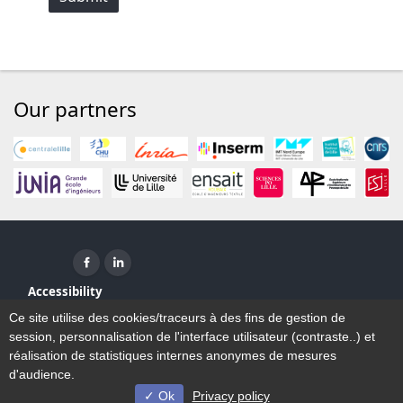
Our partners
Facebook ( New window)
Linkedin ( New window)
Accessibility
Sitemap
Ce site utilise des cookies/traceurs à des fins de gestion de
Legal Notice
session, personnalisation de l'interface utilisateur (contraste..) et
Contact
réalisation de statistiques internes anonymes de mesures
d'audience.
Ok
Privacy policy
© Université de Lille - 2023/2026