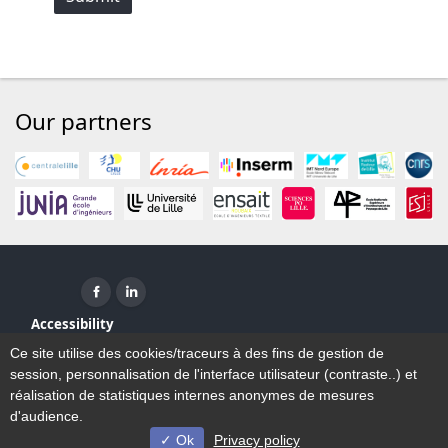
Our partners
Facebook ( New window)
Linkedin ( New window)
Accessibility
Sitemap
Ce site utilise des cookies/traceurs à des fins de gestion de
Legal Notice
session, personnalisation de l'interface utilisateur (contraste..) et
Contact
réalisation de statistiques internes anonymes de mesures
d'audience.
Ok
Privacy policy
© Université de Lille - 2023/2026