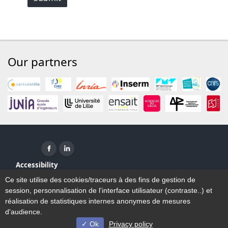
Our partners
Facebook ( New window)
Linkedin ( New window)
Accessibility
Sitemap
Ce site utilise des cookies/traceurs à des fins de gestion de
Legal Notice
session, personnalisation de l'interface utilisateur (contraste..) et
Contact
réalisation de statistiques internes anonymes de mesures
d'audience.
Ok
Privacy policy
© Université de Lille - 2023/2026