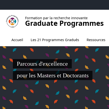
Aller au menu
Aller au contenu
Aller au pied de page
Formation par la recherche innovante
Graduate Programmes
Ouvrir le sous menu de Les 21 Programmes
Accueil
Les 21 Programmes Gradués
Ressources
Parcours d'excellence
pour les Masters et Doctorants