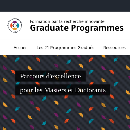
Aller au menu
Aller au contenu
Aller au pied de page
Formation par la recherche innovante
Graduate Programmes
Ouvrir le sous menu de Les 21 Programmes
Accueil
Les 21 Programmes Gradués
Ressources
Parcours d'excellence
pour les Masters et Doctorants