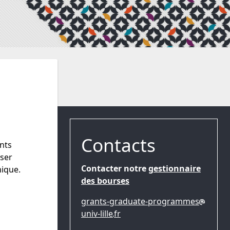
Contacts
ants
nser
Contacter notre
gestionnaire
mique.
des bourses
grants-graduate-programmes
univ-lille
fr