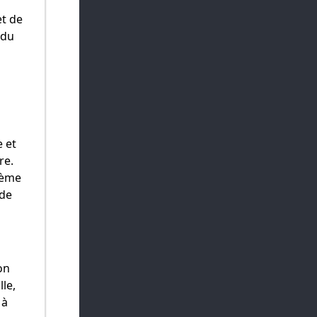
et de
 du
 et
re.
ième
 de
on
lle,
 à