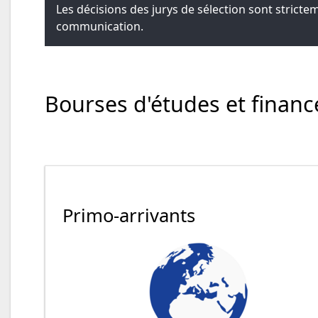
Les décisions des jurys de sélection sont strictem
communication.
Bourses d'études et finan
Primo-arrivants