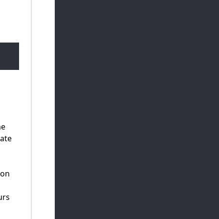
me
ate
ion
urs