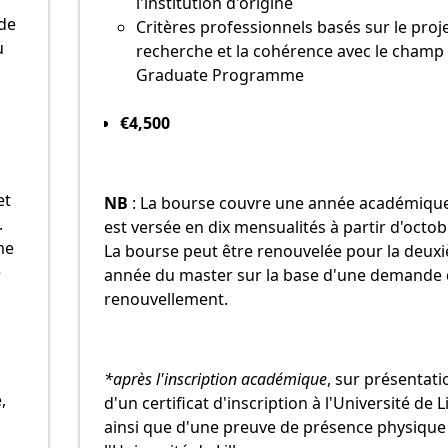
l'institution d'origine
 de
Critères professionnels basés sur le proj
u
recherche et la cohérence avec le champ
Graduate Programme
€4,500
et
NB
:
La bourse couvre une année académique
.
est versée en dix mensualités à partir d'octob
me
La bourse peut être renouvelée pour la deux
e
année du master sur la base d'une demande
renouvellement.
*après l'inscription académique
, sur présentati
,
d'un certificat d'inscription à l'Université de Li
ainsi que d'une preuve de présence physique