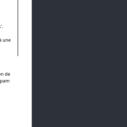
'.
 à une
e
on de
 spam