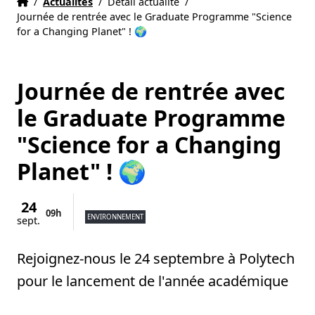
Accueil
Accueil
/
Actualités
/
Détail actualité
/
Journée de rentrée avec le Graduate Programme "Science
for a Changing Planet" ! 🌍
Journée de rentrée avec
le Graduate Programme
"Science for a Changing
Planet" ! 🌍
24
09h
ENVIRONNEMENT
sept.
Rejoignez-nous le 24 septembre à Polytech
pour le lancement de l'année académique