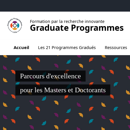
Aller au menu
Aller au contenu
Aller au pied de page
Formation par la recherche innovante
Graduate Programmes
Ouvrir le sous menu de Les 21 Programmes
Accueil
Les 21 Programmes Gradués
Ressources
Parcours d'excellence
pour les Masters et Doctorants