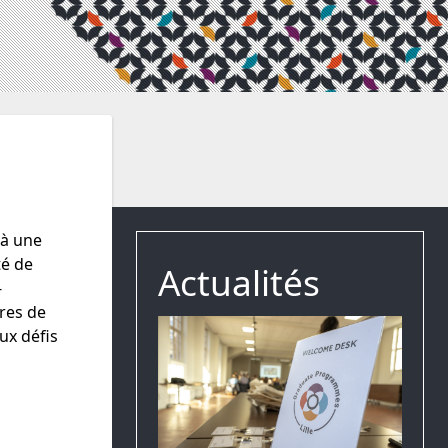
 à une
té de
Actualités
-
res de
ux défis