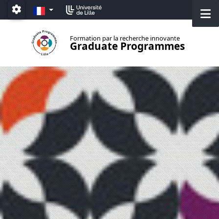
Aller au menu
Aller au contenu
Aller au pied de page
FR
M
Paramétrage
Formation par la recherche innovante
Graduate Programmes